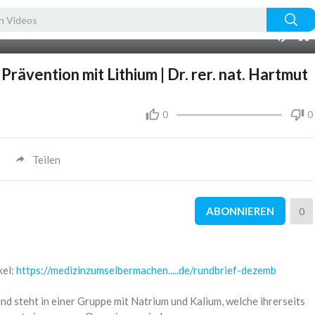
18:30
10
vention mit Lithium | Dr. rer. nat. Hartmut
0
0
Teilen
ABONNIEREN
0
kel:
https://medizinzumselbermachen.....de/rundbrief-dezemb
nd steht in einer Gruppe mit Natrium und Kalium, welche ihrerseits