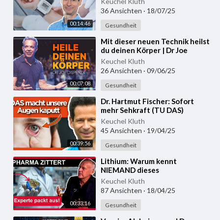
Keuchel Kluth
36 Ansichten
·
18/07/25
00:14:46
Gesundheit
⁣Mit dieser neuen Technik heilst
du deinen Körper | Dr Joe
Dispenza
Keuchel Kluth
26 Ansichten
·
09/06/25
00:07:08
Gesundheit
⁣Dr. Hartmut Fischer: Sofort
mehr Sehkraft (TU DAS)
Keuchel Kluth
45 Ansichten
·
19/04/25
00:39:56
Gesundheit
⁣Lithium: Warum kennt
NIEMAND dieses
Wundermittel? Dr. Nehls
Keuchel Kluth
87 Ansichten
·
18/04/25
00:33:16
Gesundheit