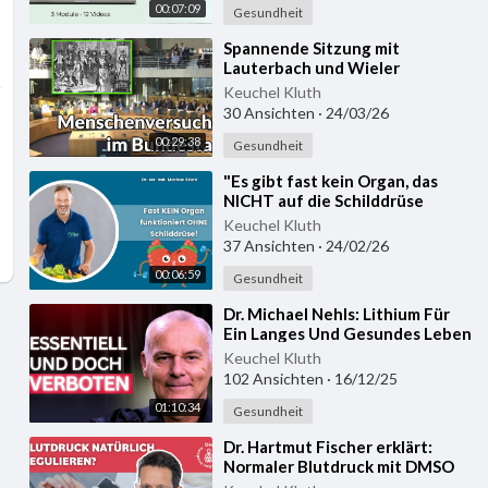
00:07:09
Gesundheit
⁣Spannende Sitzung mit
Lauterbach und Wieler
Keuchel Kluth
30 Ansichten
·
24/03/26
00:29:38
Gesundheit
⁣"Es gibt fast kein Organ, das
NICHT auf die Schilddrüse
angewiesen ist" - Dr. rer. nat. Ma
Keuchel Kluth
37 Ansichten
·
24/02/26
00:06:59
Gesundheit
⁣Dr. Michael Nehls: Lithium Für
Ein Langes Und Gesundes Leben
Keuchel Kluth
102 Ansichten
·
16/12/25
01:10:34
Gesundheit
⁣Dr. Hartmut Fischer erklärt:
Normaler Blutdruck mit DMSO
und natürlichen Mitteln