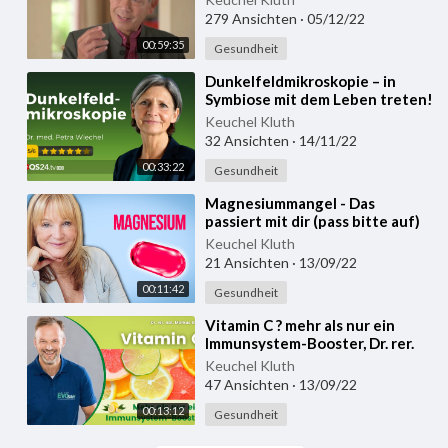
279 Ansichten
·
05/12/22
00:59:35
Gesundheit
⁣Dunkelfeldmikroskopie – in
Symbiose mit dem Leben treten!
| Dr. med. Petra Wiechel | QS24
Keuchel Kluth
32 Ansichten
·
14/11/22
00:33:22
Gesundheit
⁣Magnesiummangel - Das
passiert mit dir (pass bitte auf)
Keuchel Kluth
21 Ansichten
·
13/09/22
00:11:42
Gesundheit
⁣Vitamin C ? mehr als nur ein
Immunsystem-Booster, Dr. rer.
nat. Markus Stark
Keuchel Kluth
47 Ansichten
·
13/09/22
00:13:12
Gesundheit