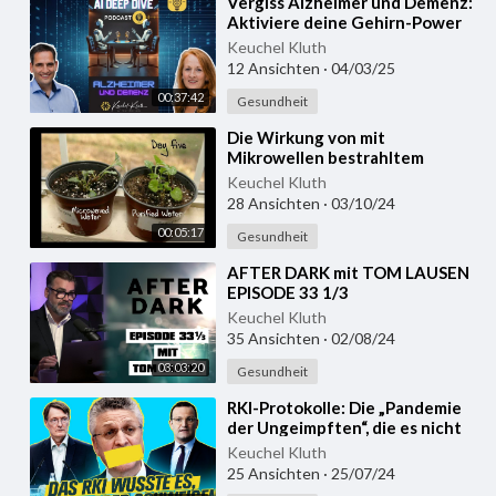
⁣Vergiss Alzheimer und Demenz:
Aktiviere deine Gehirn-Power
#power
Keuchel Kluth
12 Ansichten
·
04/03/25
00:37:42
Gesundheit
⁣Die Wirkung von mit
Mikrowellen bestrahltem
Wasser auf Pflanzen
Keuchel Kluth
28 Ansichten
·
03/10/24
00:05:17
Gesundheit
⁣AFTER DARK mit TOM LAUSEN
EPISODE 33 1/3
Keuchel Kluth
35 Ansichten
·
02/08/24
03:03:20
Gesundheit
⁣RKI-Protokolle: Die „Pandemie
der Ungeimpften“, die es nicht
gab | RealTalk mit Julius Böhm
Keuchel Kluth
25 Ansichten
·
25/07/24