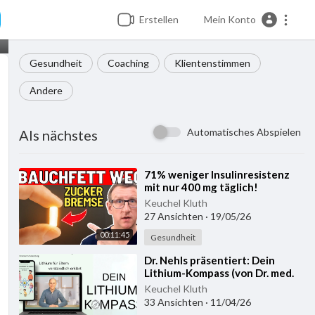
Erstellen
Mein Konto
Gesundheit
Coaching
Klientenstimmen
Andere
Automatisches Abspielen
Als nächstes
⁣71% weniger Insulinresistenz
mit nur 400 mg täglich!
Keuchel Kluth
27 Ansichten
·
19/05/26
00:11:45
Gesundheit
⁣Dr. Nehls präsentiert: Dein
Lithium-Kompass (von Dr. med.
Christian Schellenberg)
Keuchel Kluth
33 Ansichten
·
11/04/26