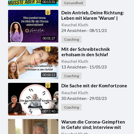
00:15:51
Gesundheit
⁣Dein Antrieb, Deine Richtung:
Leben mit klarem 'Warum' |
Keuchel-Kluth Inspiration
Keuchel Kluth
24 Ansichten
·
08/11/23
00:01:27
Coaching
⁣Mit der Schreibtechnik
erholsam in den Schlaf
Keuchel Kluth
13 Ansichten
·
15/05/23
00:06:13
Coaching
⁣Die Sache mit der Komfortzone
Keuchel Kluth
30 Ansichten
·
29/03/23
Coaching
00:11:40
⁣Warum die Corona-Geimpften
in Gefahr sind; Interview mit
Prof Bhakdi 26 11 2022
Keuchel Kluth