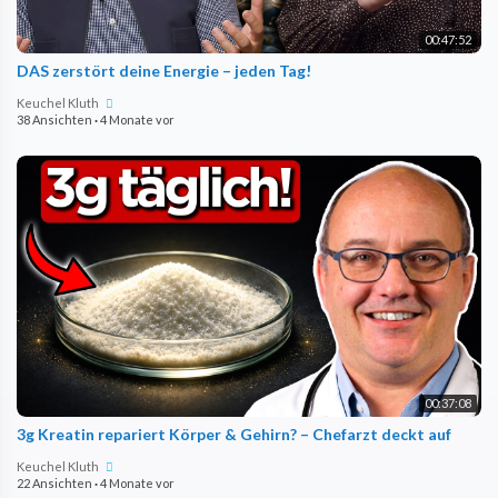
00:47:52
DAS zerstört deine Energie – jeden Tag!
Keuchel Kluth
38 Ansichten
·
4 Monate vor
00:37:08
3g Kreatin repariert Körper & Gehirn? – Chefarzt deckt auf
Keuchel Kluth
22 Ansichten
·
4 Monate vor