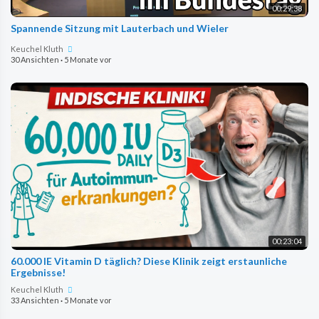
00:29:38
Spannende Sitzung mit Lauterbach und Wieler
Keuchel Kluth
30 Ansichten
·
5 Monate vor
00:23:04
60.000 IE Vitamin D täglich? Diese Klinik zeigt erstaunliche
Ergebnisse!
Keuchel Kluth
33 Ansichten
·
5 Monate vor