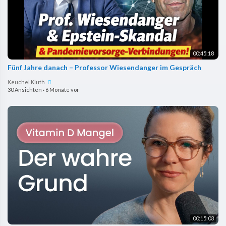
00:45:18
Fünf Jahre danach – Professor Wiesendanger im Gespräch
Keuchel Kluth
30 Ansichten
·
6 Monate vor
00:15:03