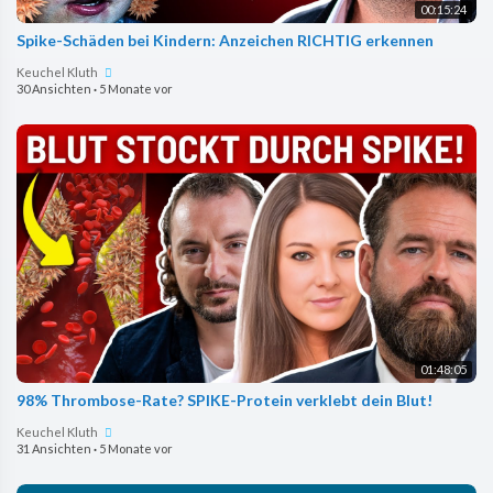
00:15:24
Spike-Schäden bei Kindern: Anzeichen RICHTIG erkennen
Keuchel Kluth
30 Ansichten
·
5 Monate vor
01:48:05
98% Thrombose-Rate? SPIKE-Protein verklebt dein Blut!
Keuchel Kluth
31 Ansichten
·
5 Monate vor