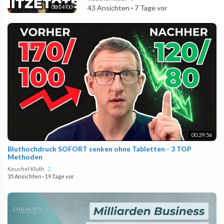
00:14:00
43 Ansichten
·
7 Tage vor
00:29:56
Bluthochdruck SOFORT senken ohne Tabletten - 3 TOP
Methoden
Keuchel Kluth
35 Ansichten
·
19 Tage vor