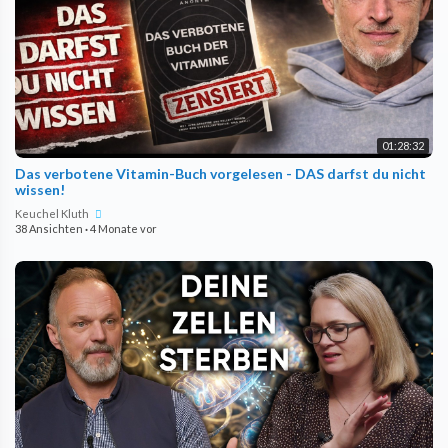
01:28:32
Das verbotene Vitamin-Buch vorgelesen - DAS darfst du nicht
wissen!
Keuchel Kluth
38 Ansichten
·
4 Monate vor