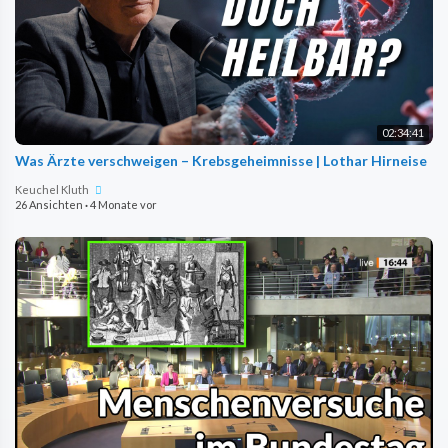
02:34:41
Was Ärzte verschweigen – Krebsgeheimnisse | Lothar Hirneise
Keuchel Kluth
26 Ansichten
·
4 Monate vor