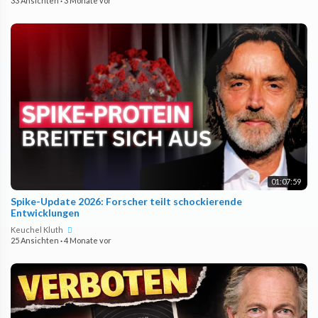
33 Ansichten
·
3 Monate vor
01:07:59
Spike-Update 2026: Forscher teilt schockierende
Entwicklungen
Keuchel Kluth
25 Ansichten
·
4 Monate vor