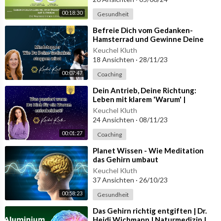
00:18:30
Gesundheit
⁣Befreie Dich vom Gedanken-
Hamsterrad und Gewinne Deine
Handlungsfähigkeit zurück!
Keuchel Kluth
18 Ansichten
·
28/11/23
00:07:47
Coaching
⁣Dein Antrieb, Deine Richtung:
Leben mit klarem 'Warum' |
Keuchel-Kluth Inspiration
Keuchel Kluth
24 Ansichten
·
08/11/23
00:01:27
Coaching
⁣Planet Wissen - Wie Meditation
das Gehirn umbaut
Keuchel Kluth
37 Ansichten
·
26/10/23
00:58:23
Gesundheit
⁣Das Gehirn richtig entgiften | Dr.
Heidi Wichmann | Naturmedizin |