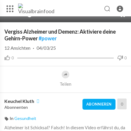
00:00
37:42
10
Vergiss Alzheimer und Demenz: Aktiviere deine
Gehirn-Power
#power
12
Ansichten
·
04/03/25
0
0
Teilen
Keuchel Kluth
0
ABONNIEREN
Abonnenten
In
Gesundheit
Alzheimer ist Schicksal? Falsch! In diesem Video erfährst du, da