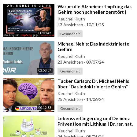
⁣Warum die Alzheimer-Impfung das
Gehirn noch schneller zerstört |
Der Beta-Amyloid-Irrweg
Keuchel Kluth
43 Ansichten
·
10/11/25
00:08:45
Gesundheit
⁣Michael Nehls: Das indoktrinierte
Gehirn
Keuchel Kluth
23 Ansichten
·
09/07/24
02:58:57
Gesundheit
⁣Tucker Carlson: Dr. Michael Nehls
über "Das indoktrinierte Gehirn"
Keuchel Kluth
25 Ansichten
·
14/06/24
00:12:33
Gesundheit
⁣Lebensverlängerung und Demenz
Prävention mit Lithium | Dr. rer. nat.
Hartmut Fischer
Keuchel Kluth
26 Ansichten
·
05/06/24