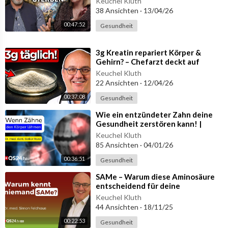
Soziale Aktivität und ein Sinn im Leben stärken das Gehirn.
Keuchel Kluth
38 Ansichten
·
13/04/26
Die Belastung durch Toxine und Umweltgifte sollte reduziert w
erden.
00:47:52
Gesundheit
Stress ist ein Risikofaktor, der zu Entzündungen im Gehirn führ
en kann.
⁣3g Kreatin repariert Körper &
Vitamin D spielt eine wichtige Rolle für die kognitive Funktion
Gehirn? – Chefarzt deckt auf
und das Immunsystem.
Keuchel Kluth
Frühe Diagnose und Eigenverantwortung sind wichtig.
22 Ansichten
·
12/04/26
00:37:08
Gesundheit
Mehr unter
https://keuchel-kluth.de
⁣Wie ein entzündeter Zahn deine
Gesundheit zerstören kann! |
Naturmedizin | QS24
Keuchel Kluth
Gesundheitsfernsehen
85 Ansichten
·
04/01/26
00:36:51
Gesundheit
⁣SAMe – Warum diese Aminosäure
entscheidend für deine
Gesundheit ist! | QS24
Keuchel Kluth
Wissenschafts-Gremium
44 Ansichten
·
18/11/25
00:22:53
Gesundheit