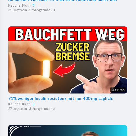
Keuchel Kluth
31 Lượt xem
·
1 tháng trước kia
00:11:45
71% weniger Insulinresistenz mit nur 400 mg täglich!
Keuchel Kluth
27 Lượt xem
·
3 tháng trước kia