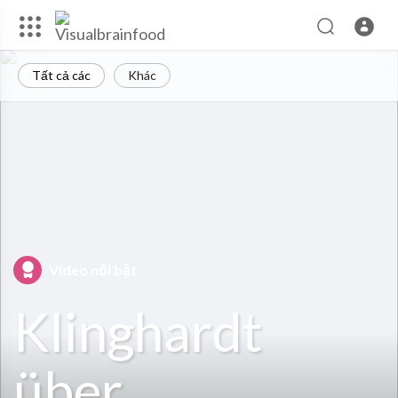
Tất cả các
Khác
Video nổi bật
Klinghardt
über