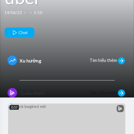
EARTHING /
14/06/23
·
·
5:10
HEILENDES
Chơi
ERDEN
Tìm hiểu thêm
Xu hướng
Tìm hiểu thêm
Quần short
0:57