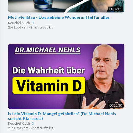
00:39:01
Methylenblau - Das geheime Wundermittel für alles
Keuchel Kluth
269 Lượt xem
·
2 năm trước kia
00:23:30
Ist ein Vitamin D-Mangel gefährlich? (Dr. Michael Nehls
spricht Klartext!)
Keuchel Kluth
215 Lượt xem
·
2 năm trước kia