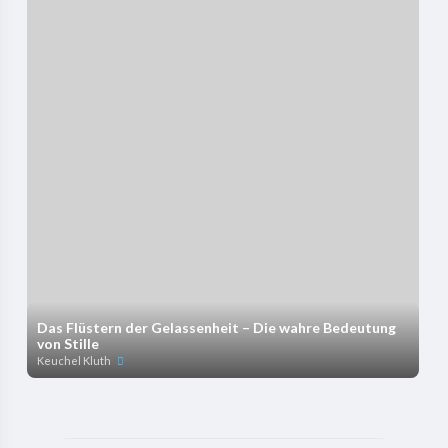
Das Flüstern der Gelassenheit – Die wahre Bedeutung
von Stille
Keuchel Kluth