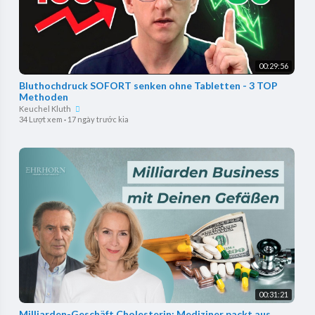
00:29:56
Bluthochdruck SOFORT senken ohne Tabletten - 3 TOP
Methoden
Keuchel Kluth
34 Lượt xem
·
17 ngày trước kia
00:31:21
Milliarden-Geschäft Cholesterin: Mediziner packt aus