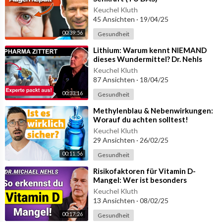
Keuchel Kluth
45 Ansichten
·
19/04/25
00:39:56
Gesundheit
⁣Lithium: Warum kennt NIEMAND
dieses Wundermittel? Dr. Nehls
Keuchel Kluth
87 Ansichten
·
18/04/25
00:33:16
Gesundheit
⁣Methylenblau & Nebenwirkungen:
Worauf du achten solltest!
Keuchel Kluth
29 Ansichten
·
26/02/25
00:11:56
Gesundheit
⁣Risikofaktoren für Vitamin D-
Mangel: Wer ist besonders
betroffen?
Keuchel Kluth
13 Ansichten
·
08/02/25
00:17:26
Gesundheit