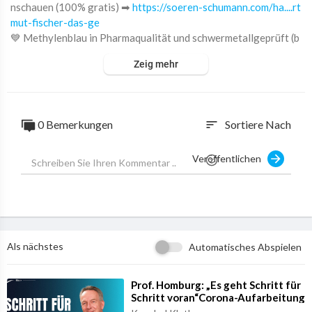
nschauen (100% gratis) ➡
https://soeren-schumann.com/ha....rt
mut-fischer-das-ge
💙 Methylenblau in Pharmaqualität und schwermetallgeprüft (b
estes Preis-Leistungs-Verhältnis) ➡
https://www.waldkraft.bi
Zeig mehr
o/meth....ylenblau-1?c=360?spa
💙 Methylenblau mit DMSO (bestes Preis-Leistungs-Verhältni
s) ➡
https://www.waldkraft.bio/meth....ylenblau-1-dmso-10?c
0 Bemerkungen
Sortiere Nach
sort
Heute, am Montag, den 18.11.24 startet bei Waldkraft um 7 Uh
r die große Gesundheitswoche.
Veröffentlichen
Die ersten 40 Bestellungen erhalten 40% Rabatt, die nächsten
30 Bestellungen erhalten 30% Rabatt und ab der 71. Bestellun
g erhalten alle Käufer 20% Rabatt. Schnell sein lohnt sich also b
esonders.
Als nächstes
Automatisches Abspielen
Gebe dafür einfach meinen Code gs3883 an. Die Aktion geht bi
st Freitag, den 22.11.24 um 23:59 Uhr.
⁣Prof. Homburg: „Es geht Schritt für
Schritt voran“Corona-Aufarbeitung
Hier geht es zu Waldkraft:
https://www.waldkraft.bio/?spartne
und WHO-Insiderhandel