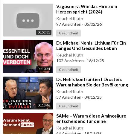
16:54 Können synthetische Stoffe gesund sein?
⁣Vagusnerv: Wie das Hirn zum
22:11 Wie genau wirkt es innerhalb des Körpers?
Herzen spricht (2024)
26:18 Abhilfe bei chronischen Belastungen, Stress & Erschöpfu
Keuchel Kluth
97 Ansichten
·
05/02/26
ng
29:52 Einfache Anwendung für jeden Haushalt
00:52:31
Gesundheit
36:49 Teaser zum kompletten Interview
⁣Dr. Michael Nehls: Lithium Für Ein
Langes Und Gesundes Leben
Exklusiv in der Vollversion:
Keuchel Kluth
Qualitätsmerkmale für hochwertiges Methylenblau
102 Ansichten
·
16/12/25
Äußerliche Anwendung für Haut & Gesicht
01:10:34
Gesundheit
Geringste Mengen – Maximale Heilkräfte
__
⁣Dr. Nehls konfrontiert Drosten:
Warum haben Sie der Bevölkerung
DAS verschwiegen?!
*Bei den Links zu den Nahrungsergänzungsmitteln und Büchern
Keuchel Kluth
handelt es sich um Affiliate-Links. Wenn du ein Produkt über de
37 Ansichten
·
04/12/25
n Link kaufst, entstehen keine Mehrkosten für dich und ich erhal
00:18:46
Gesundheit
te eine kleine Provision zur Unterstützung für mein Projekt.
⁣SAMe – Warum diese Aminosäure
__
entscheidend für deine
Gesundheit ist! | QS24
Keuchel Kluth
Die hier dargestellten Inhalte dienen ausschließlich der neutral
Wissenschafts-Gremium
44 Ansichten
·
18/11/25