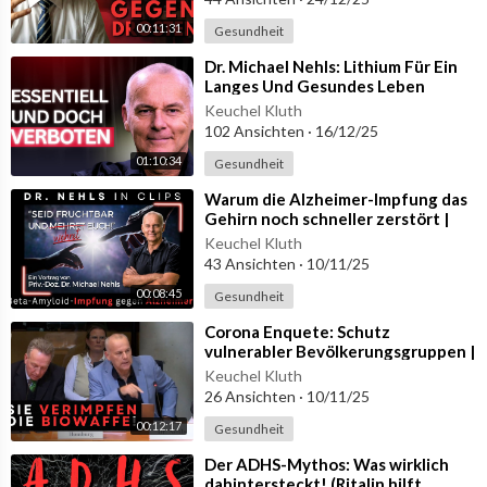
00:11:31
Gesundheit
⁣Dr. Michael Nehls: Lithium Für Ein
Langes Und Gesundes Leben
Keuchel Kluth
102 Ansichten
·
16/12/25
01:10:34
Gesundheit
⁣Warum die Alzheimer-Impfung das
Gehirn noch schneller zerstört |
Der Beta-Amyloid-Irrweg
Keuchel Kluth
43 Ansichten
·
10/11/25
00:08:45
Gesundheit
⁣Corona Enquete: Schutz
vulnerabler Bevölkerungsgruppen |
Meine Redezeit (ohne Kommentar)
Keuchel Kluth
26 Ansichten
·
10/11/25
00:12:17
Gesundheit
⁣Der ADHS-Mythos: Was wirklich
dahintersteckt! (Ritalin hilft