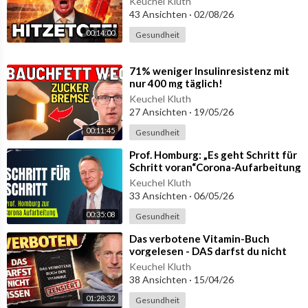
Keuchel Kluth
43 Ansichten
·
02/08/26
00:14:00
Gesundheit
⁣71% weniger Insulinresistenz mit
nur 400 mg täglich!
Keuchel Kluth
27 Ansichten
·
19/05/26
00:11:45
Gesundheit
⁣Prof. Homburg: „Es geht Schritt für
Schritt voran“Corona-Aufarbeitung
und WHO-Insiderhandel
Keuchel Kluth
33 Ansichten
·
06/05/26
00:35:08
Gesundheit
⁣Das verbotene Vitamin-Buch
vorgelesen - DAS darfst du nicht
wissen!
Keuchel Kluth
38 Ansichten
·
15/04/26
01:28:32
Gesundheit