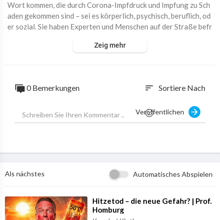
Wort kommen, die durch Corona-Impfdruck und Impfung zu Sch
aden gekommen sind – sei es körperlich, psychisch, beruflich, od
er sozial. Sie haben Experten und Menschen auf der Straße befr
agt. Und sie haben versucht, mit denjenigen ins Gespräch zu ko
Zeig mehr
mmen, die dafür verantwortlich sind, dass Menschen ausgegren
zt, beschimpft und geächtet wurden.
Weitere Reportagen, Shows und was die Menschen in Deutschl
0 Bemerkungen
Sortiere Nach
sort
and bewegt, gibts auf
www.nius.de!
Veröffentlichen
📢 𝗡𝗜𝗨𝗦, 𝗱𝗶𝗲 𝗦𝘁𝗶𝗺𝗺𝗲 𝗱𝗲𝗿 𝗠𝗲𝗵𝗿𝗵𝗲𝗶𝘁
Jetzt abonnieren & die Glocke aktivieren 🔔
Website:
https://nius.de
Facebook:
https://www.facebook.com/stimmedermehrheit/
Twitter:
https://twitter.com/niusde_
Als nächstes
Automatisches Abspielen
Instagram:
https://www.instagram.com/nius.de
TikTok:
https://www.tiktok.com/@niusde
⁣Hitzetod – die neue Gefahr? | Prof.
Homburg
#nius
#stimmedermehrheit
#doku