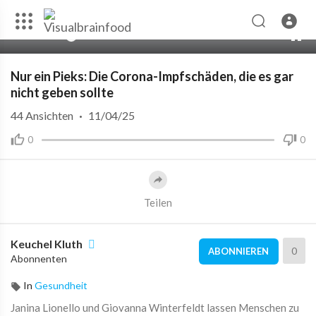
00:00
01:38:46
10
Nur ein Pieks: Die Corona-Impfschäden, die es gar
nicht geben sollte
44
Ansichten
·
11/04/25
0
0
Teilen
Keuchel Kluth
0
ABONNIEREN
Abonnenten
In
Gesundheit
Janina Lionello und Giovanna Winterfeldt lassen Menschen zu