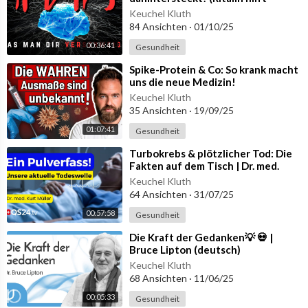
nicht!)
Keuchel Kluth
84 Ansichten
·
01/10/25
00:36:41
Gesundheit
⁣Spike-Protein & Co: So krank macht
uns die neue Medizin!
Keuchel Kluth
35 Ansichten
·
19/09/25
01:07:41
Gesundheit
⁣Turbokrebs & plötzlicher Tod: Die
Fakten auf dem Tisch | Dr. med.
Kurt Müller | QS24 Gremium
Keuchel Kluth
64 Ansichten
·
31/07/25
00:57:58
Gesundheit
⁣Die Kraft der Gedanken💡 💀 |
Bruce Lipton (deutsch)
Keuchel Kluth
68 Ansichten
·
11/06/25
00:05:33
Gesundheit