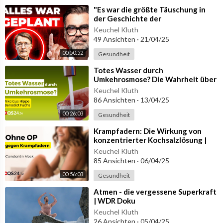
⁣"Es war die größte Täuschung in
der Geschichte der
Bundesrepublik!" (Corona-
Keuchel Kluth
Detektiv packt
49 Ansichten
·
21/04/25
00:50:52
Gesundheit
⁣Totes Wasser durch
Umkehrosmose? Die Wahrheit über
diese Technologie |
Keuchel Kluth
Erfahrungsmedizin | QS24
86 Ansichten
·
13/04/25
00:26:03
Gesundheit
⁣Krampfadern: Die Wirkung von
konzentrierter Kochsalzlösung |
Erfahrungsmedizin | QS24
Keuchel Kluth
85 Ansichten
·
06/04/25
00:56:03
Gesundheit
⁣Atmen - die vergessene Superkraft
| WDR Doku
Keuchel Kluth
26 Ansichten
·
05/04/25