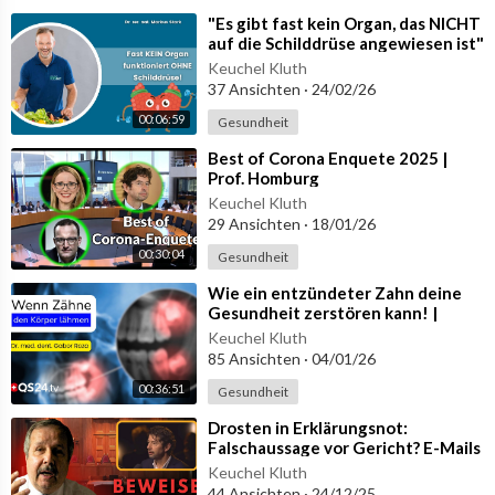
⁣"Es gibt fast kein Organ, das NICHT
auf die Schilddrüse angewiesen ist"
- Dr. rer. nat. Ma
Keuchel Kluth
37 Ansichten
·
24/02/26
00:06:59
Gesundheit
⁣Best of Corona Enquete 2025 |
Prof. Homburg
Keuchel Kluth
29 Ansichten
·
18/01/26
00:30:04
Gesundheit
⁣Wie ein entzündeter Zahn deine
Gesundheit zerstören kann! |
Naturmedizin | QS24
Keuchel Kluth
Gesundheitsfernsehen
85 Ansichten
·
04/01/26
00:36:51
Gesundheit
⁣Drosten in Erklärungsnot:
Falschaussage vor Gericht? E-Mails
belasten Corona-Berater
Keuchel Kluth
44 Ansichten
·
24/12/25