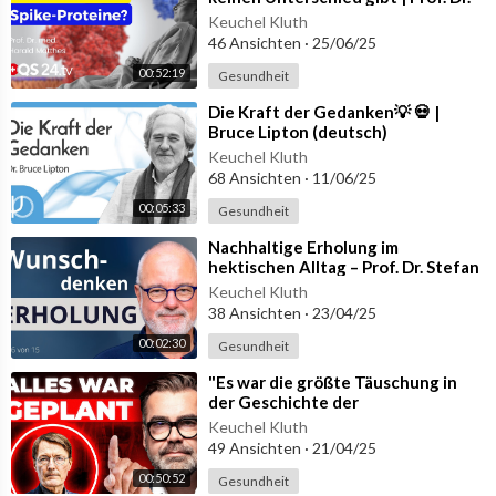
mmen.
med. H. Matthes | QS24 Gremium
Keuchel Kluth
46 Ansichten
·
25/06/25
Schauen Sie also QS24 ohne Werbeunterbrüche auf wikiSana u
nd nutzen Sie dabei die weltweit einzigartige KI Suchanfrage. S
00:52:19
Gesundheit
tellen Sie Ihre individuellen Gesundheitsfragen und profitieren
⁣Die Kraft der Gedanken💡 💀 |
Sie von exklusiven Sendungen.
Bruce Lipton (deutsch)
wikiSana:
https://www.wikisana.ch/
Keuchel Kluth
Registration:
https://www.wikisana.ch/
auth/registrieren
68 Ansichten
·
11/06/25
00:05:33
Gesundheit
▬ Abonniere uns ▬▬▬▬▬▬▬▬▬▬▬▬▬▬
⁣Nachhaltige Erholung im
hektischen Alltag – Prof. Dr. Stefan
Werden Sie jetzt Kanalmitglied:
https://www.youtube.com/chan
Hockertz klärt auf!
ne....l/UCombGe_D0xJOAtLgK
Keuchel Kluth
38 Ansichten
·
23/04/25
Profitieren Sie von exklusiven Sendungen und unterstützen Sie
unsere Arbeit.
00:02:30
Gesundheit
⁣"Es war die größte Täuschung in
Unsere YouTube Kanäle:
der Geschichte der
https://www.youtube.com/channe....l/UCombGe_D0xJOAtLgK
Bundesrepublik!" (Corona-
Keuchel Kluth
https://www.youtube.com/channe....l/UC4InagVQ75US2EW8-
Detektiv packt
49 Ansichten
·
21/04/25
https://www.youtube.com/channe....l/UCmwKDjM_TuTWmdQ4
00:50:52
Gesundheit
Z