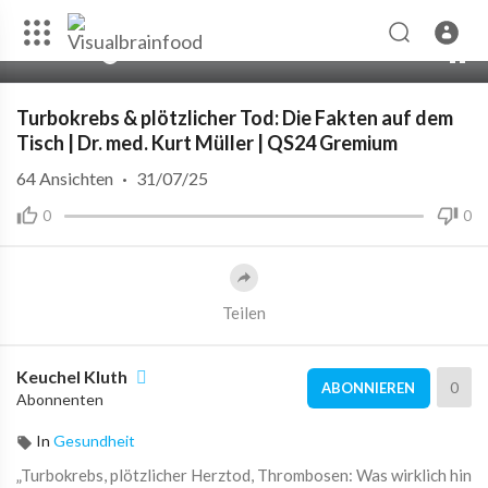
00:00
57:58
10
Turbokrebs & plötzlicher Tod: Die Fakten auf dem
Tisch | Dr. med. Kurt Müller | QS24 Gremium
64
Ansichten
·
31/07/25
0
0
Teilen
Keuchel Kluth
0
ABONNIEREN
Abonnenten
In
Gesundheit
„Turbokrebs, plötzlicher Herztod, Thrombosen: Was wirklich hin