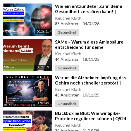
Der Mediziner erklärt auch, warum genau Melanome und aggre
⁣Wie ein entzündeter Zahn deine
ssive Krebsarten derzeit sprunghaft zunehmen. Warum der Kör
Gesundheit zerstören kann! |
Naturmedizin | QS24
per plötzlich entgleist – und warum das Thromboserisiko gefäh
Keuchel Kluth
Gesundheitsfernsehen
85 Ansichten
·
04/01/26
rlich unterschätzt wird.
00:36:51
Gesundheit
Und am Ende steht die Frage im Raum:
⁣SAMe – Warum diese Aminosäure
Was tun? Wie weiter? Wer übernimmt Verantwortung?
entscheidend für deine
Gesundheit ist! | QS24
Keuchel Kluth
Diese Sendung ist kein Schock-Clip, sie ist ein Weckruf. Eine Ein
Wissenschafts-Gremium
44 Ansichten
·
18/11/25
ladung zur Erkenntnis. Und ein Aufruf an alle Zuschauer: Schaut
00:22:53
Gesundheit
nicht weg. Fragt nach. Seid kritisch. Und vor allem – seid informi
ert.
⁣Warum die Alzheimer-Impfung das
Gehirn noch schneller zerstört |
Der Beta-Amyloid-Irrweg
🔴 Jetzt exklusiv auf QS24: Das Interview mit Dr. med. Kurt Mül
Keuchel Kluth
ler – 55 Minuten, die Leben retten könnten.
43 Ansichten
·
10/11/25
00:08:45
Gesundheit
⁣Blackbox im Blut: Wie wir Spike-
▬ Zu Gast ▬▬▬▬▬▬▬▬▬▬▬▬▬▬▬▬▬
Proteine regulieren können | QS24
Dr. med. Kurt Müller, Mitglied des QS24 Wissenschafts-Gremiu
Wissenschafts-Gremium
Keuchel Kluth
m
39 Ansichten
·
21/10/25