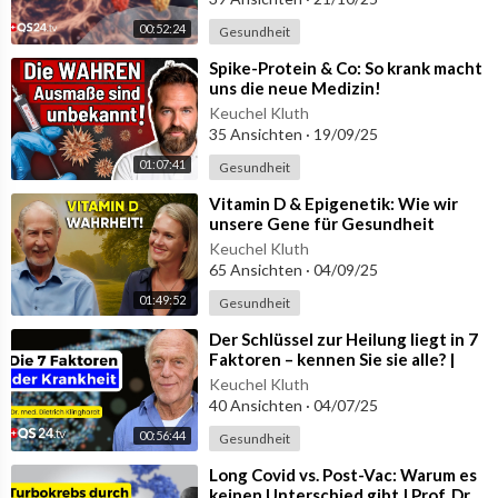
Moderation: Alexander Glogg
00:52:24
Sendungsnummer: WGrem_250407_S2_57_mueller
Gesundheit
⁣Spike-Protein & Co: So krank macht
uns die neue Medizin!
▬ Kontakt & Links ▬▬▬▬▬▬▬▬▬▬▬▬▬
Keuchel Kluth
Dr. med. Kurt E. Müller Klinische Umweltmedizin
35 Ansichten
·
19/09/25
Webseite:
https://www.europaem.eu/
01:07:41
Gesundheit
⁣Vitamin D & Epigenetik: Wie wir
unsere Gene für Gesundheit
▬ wikiSana ▬▬▬▬▬▬▬▬▬▬▬▬▬▬▬▬▬
steuern – Prof. Jörg Spitz.
Keuchel Kluth
Wir steigen um auf wikiSana, denn alle großen Social Media Ko
65 Ansichten
·
04/09/25
nzerne haben entschieden, dass man nur noch die wahren Gesun
01:49:52
dheitssendungen verbreiten will und alles unwahre/Fake News
Gesundheit
usw. löschen und sich dabei an die WHO-Vorgaben halten will.
⁣Der Schlüssel zur Heilung liegt in 7
Das ist absolut legitim und darf respektvoll und mit Verständnis
Faktoren – kennen Sie sie alle? |
angesehen werden.
QS24 Wissenschafts-Gremium
Keuchel Kluth
40 Ansichten
·
04/07/25
Wir sehen es aber anders. Wir sehen die Erfahrungsheilkunde, d
00:56:44
Gesundheit
ie Naturheilkunde, wir sehen so viele Schätze der Medizin, die e
s noch nicht geschafft haben, eine WHO-Legitimierung zu beko
⁣Long Covid vs. Post-Vac: Warum es
keinen Unterschied gibt | Prof. Dr.