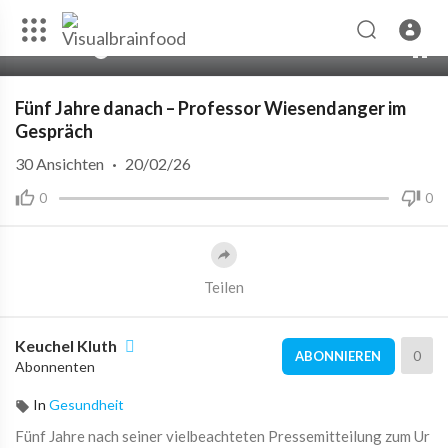
00:00
45:18
10
Fünf Jahre danach – Professor Wiesendanger im
Gespräch
30
Ansichten
·
20/02/26
0
0
Teilen
Keuchel Kluth
0
ABONNIEREN
Abonnenten
In
Gesundheit
Fünf Jahre nach seiner vielbeachteten Pressemitteilung zum Ur